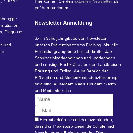
, 7. und 9.
Hier können Sie den
aktuellen Newsletter
als
pdf herunterladen.
abhängige
Newsletter Anmeldung
rmationen;
en, Diagnose-
3x im Schuljahr gibt es den Newsletter
rn und
unseres Präventionsteams Freising: Aktuelle
nen
Fortbildungsangebote für Lehrkräfte, JaS,
Schulsozialpädagoginnen und -pädagogen
und sonstige Fachkräfte aus den Landkreisen
Freising und Erding, die im Bereich der
Prävention und Medienkompetenzförderung
tätig sind. Außerdem News aus dem Sucht-
und Medienbereich.
Hiermit erkläre ich mich einverstanden,
dass das Praxisbüro Gesunde Schule mich
Newsletter per E-Mail zusendet. Diese