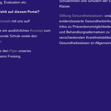
Schülerinnen und Schülern der 5.
g, Evaluation etc.
Klasse.
fehlt auf diesem Portal?
Stiftung Gesundheitswissen
: un
Kontakt
mit uns auf!
evidenzbasierte Gesundheitsinfo
Infos zu Präventionsmöglichkeit
ie ein ausführliches
Konzept
zum
und Behandlungsalternativen zu
esunde Schule sowie den
verschiedensten Krankheitsbilde
r
.
Gesundheitswissen im Allgemei
ie den
Flyer
unseres
ams Freising.