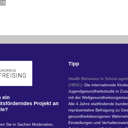
os
Tipp
Health Behaviour in School-aged
(HBSC)
: Die internationale Kinde
Jugendgesundheitsstudie in Zu
 ein
mit der Weltgesundheitsorganisa
tsförderndes Projekt an
Alle 4 Jahre stattfindende bunde
ule?
repräsentative Befragung zu Ge
gesundheitsbezogenen Wahrne
Einstellungen und Verhaltenswei
zen Sie in Sachen Moderation,