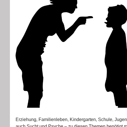
Erziehung, Familienleben, Kindergarten, Schule, Jugend
auch Sucht und Psyche – zu diesen Themen benötigt ma