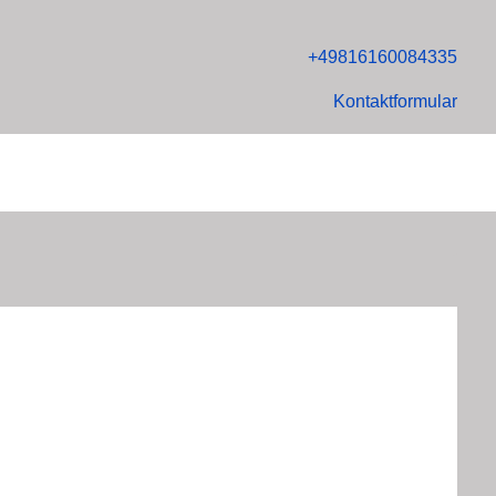
+49816160084335
Kontaktformular